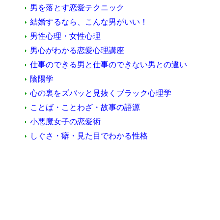
男を落とす恋愛テクニック
結婚するなら、こんな男がいい！
男性心理・女性心理
男心がわかる恋愛心理講座
仕事のできる男と仕事のできない男との違い
陰陽学
心の裏をズバッと見抜くブラック心理学
ことば・ことわざ・故事の語源
小悪魔女子の恋愛術
しぐさ・癖・見た目でわかる性格