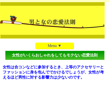
Menu ▼
女性がいくらおしゃれをしてもモテない恋愛法則
女性は合コンなどに参加するとき、上等のアクセサリーと
ファッションに身を包んででかけるでしょうが、女性が考
えるほど男性に対する影響力は少ないのです。