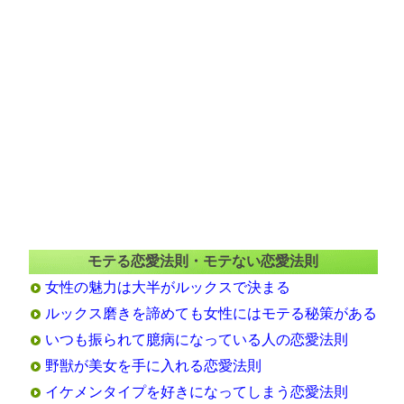
モテる恋愛法則・モテない恋愛法則
女性の魅力は大半がルックスで決まる
ルックス磨きを諦めても女性にはモテる秘策がある
いつも振られて臆病になっている人の恋愛法則
野獣が美女を手に入れる恋愛法則
イケメンタイプを好きになってしまう恋愛法則