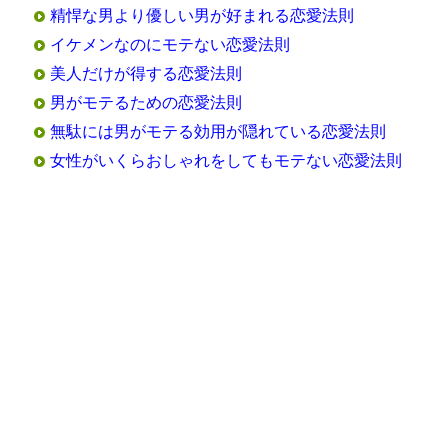
精悍な男より優しい男が好まれる恋愛法則
イケメンなのにモテない恋愛法則
美人だけが得する恋愛法則
男がモテるための恋愛法則
無駄には男がモテる効用が隠れている恋愛法則
女性がいくらおしゃれをしてもモテない恋愛法則