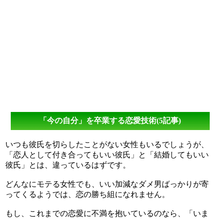
「今の自分」を卒業する恋愛技術(5記事)
いつも彼氏を切らしたことがない女性もいるでしょうが、
「恋人として付き合ってもいい彼氏」と「結婚してもいい
彼氏」とは、違っているはずです。
どんなにモテる女性でも、いい加減なダメ男ばっかりが寄
ってくるようでは、恋の勝ち組になれません。
もし、これまでの恋愛に不満を抱いているのなら、「いま