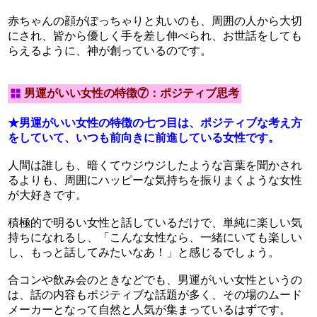
赤ちゃんの顔がぽっちゃりと丸いのも、周囲の人から大切
にされ、皆から優しく手を差し伸べられ、お世話をしても
らえるように、神が創っているのです。
男運がいい女性の特徴⑦：ポジティブ思考
★男運がいい女性の特徴の七つ目は、ポジティブな考え方
をしていて、いつも前向きに前進している女性です。
人間は誰しも、暗くてウジウジしたような言葉を聞かされ
るよりも、周囲にハッピーな気持ちを振りまくような女性
が大好きです。
積極的で明るい女性と話しているだけで、単純に楽しい気
持ちになれるし、「こんな女性なら、一緒にいても楽しい
し、もっと話してみたいなあ！」と感じるでしょう。
合コンや飲み会のときなどでも、男運がいい女性というの
は、話の内容もポジティブな話題が多く、その場のムード
メーカーとなって自然と人気が集まっているはずです。