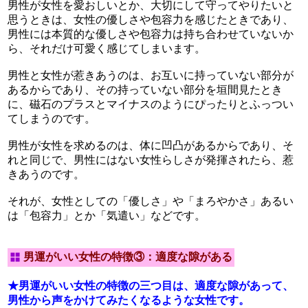
男性が女性を愛おしいとか、大切にして守ってやりたいと
思うときは、女性の優しさや包容力を感じたときであり、
男性には本質的な優しさや包容力は持ち合わせていないか
ら、それだけ可愛く感じてしまいます。
男性と女性が惹きあうのは、お互いに持っていない部分が
あるからであり、その持っていない部分を垣間見たとき
に、磁石のプラスとマイナスのようにぴったりとふっつい
てしまうのです。
男性が女性を求めるのは、体に凹凸があるからであり、そ
れと同じで、男性にはない女性らしさが発揮されたら、惹
きあうのです。
それが、女性としての「優しさ」や「まろやかさ」あるい
は「包容力」とか「気遣い」などです。
男運がいい女性の特徴③：適度な隙がある
★男運がいい女性の特徴の三つ目は、適度な隙があって、
男性から声をかけてみたくなるような女性です。