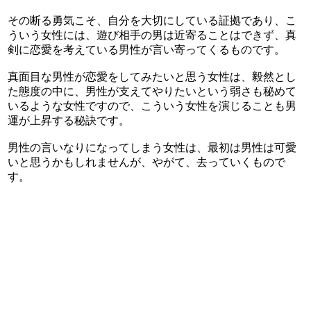
その断る勇気こそ、自分を大切にしている証拠であり、こ
ういう女性には、遊び相手の男は近寄ることはできず、真
剣に恋愛を考えている男性が言い寄ってくるものです。
真面目な男性が恋愛をしてみたいと思う女性は、毅然とし
た態度の中に、男性が支えてやりたいという弱さも秘めて
いるような女性ですので、こういう女性を演じることも男
運が上昇する秘訣です。
男性の言いなりになってしまう女性は、最初は男性は可愛
いと思うかもしれませんが、やがて、去っていくもので
す。