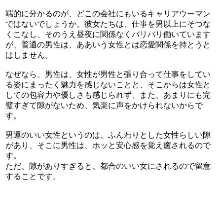
端的に分かるのが、どこの会社にもいるキャリアウーマン
ではないでしょうか。彼女たちは、仕事を男以上にそつな
くこなし、そのうえ昼夜に関係なくバリバリ働いています
が、普通の男性は、ああいう女性とは恋愛関係を持とうと
はしません。
なぜなら、男性は、女性が男性と張り合って仕事をしてい
る姿にまったく魅力を感じないことと、そこからは女性と
しての包容力や優しさも感じられず、また、あまりにも完
璧すぎて隙がないため、気楽に声をかけられないからで
す。
男運のいい女性というのは、ふんわりとした女性らしい隙
があり、そこに男性は、ホッと安心感を覚え癒されるので
す。
ただ、隙がありすぎると、都合のいい女にされるので留意
することです。