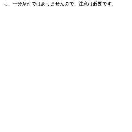
も、十分条件ではありませんので、注意は必要です。