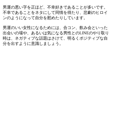
男運の悪い字を正ほど、不幸好きであることが多いです。
不幸であることをネタにして同情を得たり、悲劇のヒロイ
ンのようになって自分を慰めたりしています。
男運のいい女性になるためには、合コン、飲み会といった
出会いの場や、あるいは気になる男性とのLINEのやり取り
時は、ネガティブな話題はさけて、明るくポジティブな自
分を出すように意識しましょう。