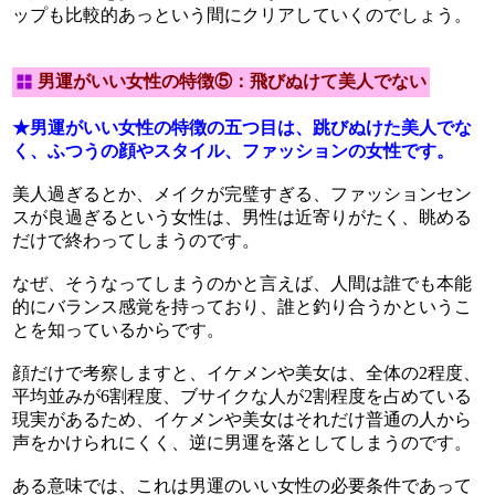
ップも比較的あっという間にクリアしていくのでしょう。
男運がいい女性の特徴⑤：飛びぬけて美人でない
★男運がいい女性の特徴の五つ目は、跳びぬけた美人でな
く、ふつうの顔やスタイル、ファッションの女性です。
美人過ぎるとか、メイクが完璧すぎる、ファッションセン
スが良過ぎるという女性は、男性は近寄りがたく、眺める
だけで終わってしまうのです。
なぜ、そうなってしまうのかと言えば、人間は誰でも本能
的にバランス感覚を持っており、誰と釣り合うかというこ
とを知っているからです。
顔だけで考察しますと、イケメンや美女は、全体の2程度、
平均並みが6割程度、ブサイクな人が2割程度を占めている
現実があるため、イケメンや美女はそれだけ普通の人から
声をかけられにくく、逆に男運を落としてしまうのです。
ある意味では、これは男運のいい女性の必要条件であって